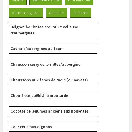
salade
semoule de blé
topinambour
viande d'agneau
échalote
épinards
Beignet boulettes crousti-moelleuse
d’aubergines
Caviar d’aubergines au four
Chausson curry de lentilles/aubergine
Chaussons aux fanes de radis (ou navets)
Chou-fleur poêlé à la moutarde
Cocotte de légumes anciens aux noisettes
Couscous aux oignons