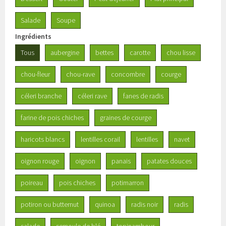
Salade
Soupe
Ingrédients
Tous
aubergine
bettes
carotte
chou lisse
chou-fleur
chou-rave
concombre
courge
céleri branche
céleri rave
fanes de radis
farine de pois chiches
graines de courge
haricots blancs
lentilles corail
lentilles
navet
oignon rouge
oignon
panais
patates douces
poireau
pois chiches
potimarron
potiron ou butternut
quinoa
radis noir
radis