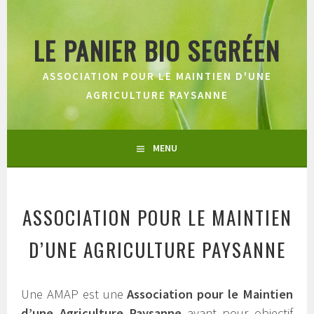
Aller
au
LE PANIER BIO SEGRÉEN
contenu
principal
ASSOCIATION POUR LE MAINTIEN D'UNE
AGRICULTURE PAYSANNE
MENU
ASSOCIATION POUR LE MAINTIEN
D’UNE AGRICULTURE PAYSANNE
Une AMAP est une
Association pour le Maintien
d’une Agriculture Paysanne
ayant pour objectif