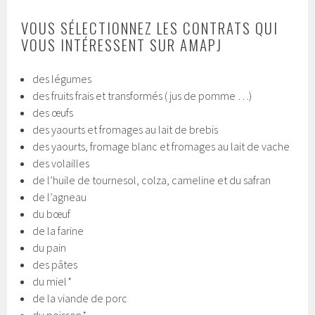
VOUS SÉLECTIONNEZ LES CONTRATS QUI
VOUS INTÉRESSENT SUR AMAPJ
des légumes
des fruits frais et transformés ( jus de pomme …)
des œufs
des yaourts et fromages au lait de brebis
des yaourts, fromage blanc et fromages au lait de vache
des volailles
de l’huile de tournesol, colza, cameline et du safran
de l’agneau
du bœuf
de la farine
du pain
des pâtes
du miel
*
de la viande de porc
du poisson
*