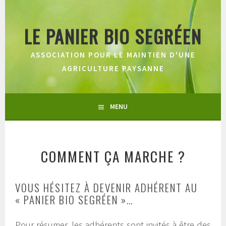
Aller
au
LE PANIER BIO SEGRÉEN
contenu
principal
ASSOCIATION POUR LE MAINTIEN D'UNE
AGRICULTURE PAYSANNE
MENU
COMMENT ÇA MARCHE ?
VOUS HÉSITEZ À DEVENIR ADHÉRENT AU
« PANIER BIO SEGRÉEN »…
Pour résumer, les adhérents sont invités à être des