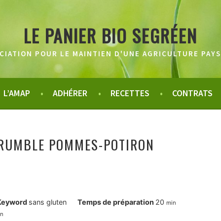
LE PANIER BIO SEGRÉEN
CIATION POUR LE MAINTIEN D'UNE AGRICULTURE PAY
L’AMAP
ADHÉRER
RECETTES
CONTRATS
RUMBLE POMMES-POTIRON
minutes
Keyword
sans gluten
Temps de préparation
20
min
nutes
in