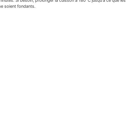
inutes. Si besoin, prolonger la cuisson à 180°C jusqu'à ce que les
 soient fondants.