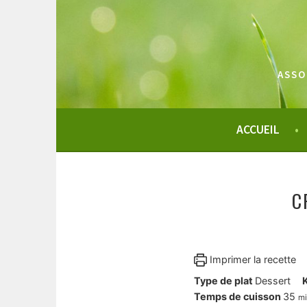
Aller
au
contenu
principal
ASSO
ACCUEIL
C
Imprimer la recette
Type de plat
Dessert
mi
Temps de cuisson
35
m