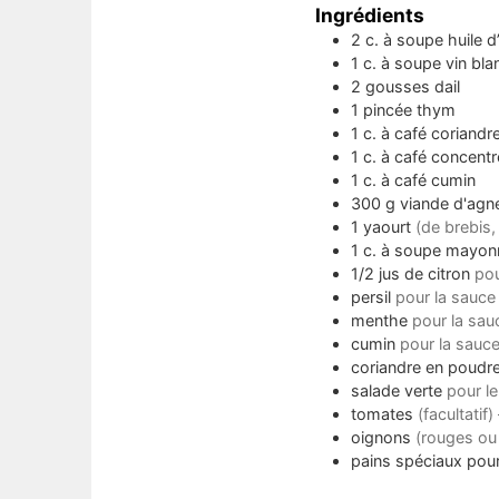
Ingrédients
2
c. à soupe
huile d
1
c. à soupe
vin bla
2
gousses dail
1
pincée
thym
1
c. à café
coriandr
1
c. à café
concentr
1
c. à café
cumin
300
g
viande d'agn
1
yaourt
(de brebis,
1
c. à soupe
mayon
1/2
jus de citron
pou
persil
pour la sauce
menthe
pour la sau
cumin
pour la sauc
coriandre en poudr
salade verte
pour l
tomates
(facultatif
oignons
(rouges ou
pains spéciaux pour