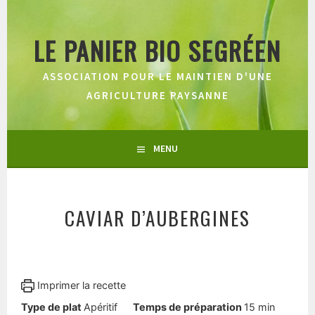
Aller
au
LE PANIER BIO SEGRÉEN
contenu
principal
ASSOCIATION POUR LE MAINTIEN D'UNE
AGRICULTURE PAYSANNE
MENU
CAVIAR D’AUBERGINES
Imprimer la recette
minutes
Type de plat
Apéritif
Temps de préparation
15
min