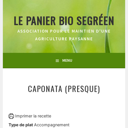
Aller
au
LE PANIER BIO SEGRÉEN
contenu
principal
ASSOCIATION POUR LE MAINTIEN D'UNE
AGRICULTURE PAYSANNE
MENU
CAPONATA (PRESQUE)
Imprimer la recette
Type de plat
Accompagnement