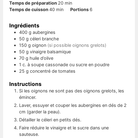
minutes
Temps de préparation
20
min
minutes
Temps de cuisson
40
min
Portions
6
Ingrédients
400
g
aubergines
50
g
céleri branche
150
g
oignon
(si possible oignons grelots)
50
g
vinaigre balsamique
70
g
huile d’olive
1
c. à soupe
cassonade ou sucre en poudre
25
g
concentré de tomates
Instructions
Si les oignons ne sont pas des oignons grelots, les
émincer.
Laver, essuyer et couper les aubergines en dés de 2
cm (garder la peau).
Détailler le céleri en petits dés.
Faire réduire le vinaigre et le sucre dans une
sauteuse.