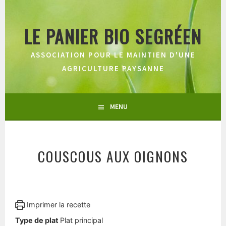
Aller
au
LE PANIER BIO SEGRÉEN
contenu
principal
ASSOCIATION POUR LE MAINTIEN D'UNE
AGRICULTURE PAYSANNE
MENU
COUSCOUS AUX OIGNONS
Imprimer la recette
Type de plat
Plat principal