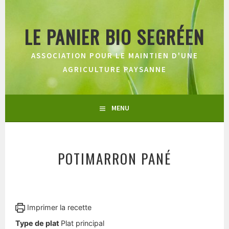
Aller
au
LE PANIER BIO SEGRÉEN
contenu
principal
ASSOCIATION POUR LE MAINTIEN D'UNE
AGRICULTURE PAYSANNE
MENU
POTIMARRON PANÉ
Imprimer la recette
Type de plat
Plat principal