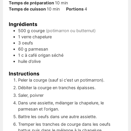
minutes
Temps de préparation
10
min
minutes
Temps de cuisson
10
min
Portions
4
Ingrédients
500
g
courge
(potimarron ou butternut)
1
verre
chapelure
3
oeufs
60
g
parmesan
1
c à café
origan séché
huile d’olive
Instructions
Peler la courge (sauf si c'est un potimarron).
Débiter la courge en tranches épaisses.
Saler, poivrer
Dans une assiette, mélanger la chapelure, le
parmesan et l'origan.
Battre les oeufs dans une autre assiette.
Tremper les tranches de courge dans les oeufs
battus puis dans le mélange à la chapelure.