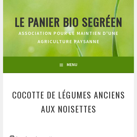
Aller
au
LE PANIER BIO SEGRÉEN
contenu
principal
ASSOCIATION POUR LE MAINTIEN D'UNE
AGRICULTURE PAYSANNE
MENU
COCOTTE DE LÉGUMES ANCIENS
AUX NOISETTES