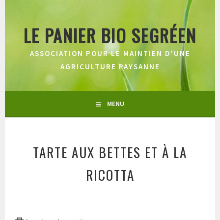
Aller
au
LE PANIER BIO SEGRÉEN
contenu
principal
ASSOCIATION POUR LE MAINTIEN D'UNE
AGRICULTURE PAYSANNE
MENU
TARTE AUX BETTES ET À LA
RICOTTA