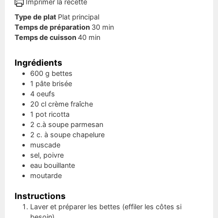
Imprimer la recette
Type de plat
Plat principal
minutes
Temps de préparation
30
min
minutes
Temps de cuisson
40
min
Ingrédients
600
g
bettes
1
pâte brisée
4
oeufs
20
cl
crème fraîche
1
pot
ricotta
2
c.à soupe
parmesan
2
c. à soupe
chapelure
muscade
sel, poivre
eau bouillante
moutarde
Instructions
Laver et préparer les bettes (effiler les côtes si
besoin).