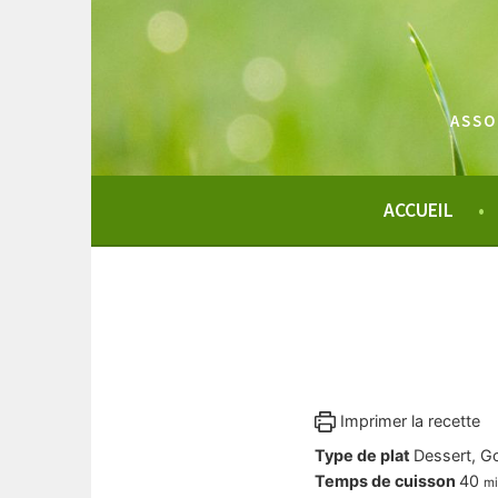
Aller
au
contenu
principal
ASSO
ACCUEIL
Imprimer la recette
Type de plat
Dessert, G
mi
Temps de cuisson
40
m