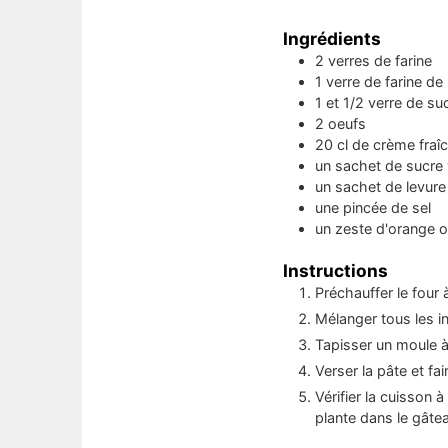
Ingrédients
2
verres
de farine
1
verre
de farine de
1 et 1/2
verre
de su
2
oeufs
20
cl
de crème fraî
un
sachet
de sucre 
un
sachet
de levure
une
pincée
de sel
un
zeste d'orange o
Instructions
Préchauffer le four 
Mélanger tous les i
Tapisser un moule à
Verser la pâte et fa
Vérifier la cuisson à
plante dans le gâte