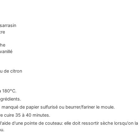
 sarrasin
cre
che
vanillé
u de citron
à 180°C.
ngrédients.
 manqué de papier sulfurisé ou beurrer/fariner le moule.
ire cuire 35 à 40 minutes.
 l'aide d'une pointe de couteau: elle doit ressortir sèche lorsqu'on la
au.