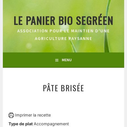
Aller
au
LE PANIER BIO SEGRÉEN
contenu
principal
ASSOCIATION POUR LE MAINTIEN D'UNE
AGRICULTURE PAYSANNE
MENU
PÂTE BRISÉE
Imprimer la recette
Type de plat
Accompagnement