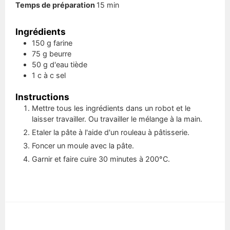
minutes
Temps de préparation
15
min
Ingrédients
150
g
farine
75
g
beurre
50
g
d'eau tiède
1
c à c
sel
Instructions
Mettre tous les ingrédients dans un robot et le
laisser travailler. Ou travailler le mélange à la main.
Etaler la pâte à l'aide d'un rouleau à pâtisserie.
Foncer un moule avec la pâte.
Garnir et faire cuire 30 minutes à 200°C.