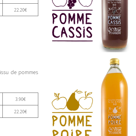
22.20€
, issu de pommes
3.90€
22.20€