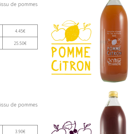
, issu de pommes
4.45€
25.50€
, issu de pommes
3.90€