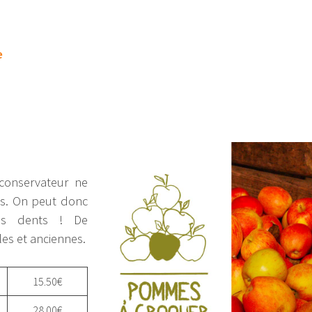
e
conservateur ne
es. On peut donc
es dents ! De
les et anciennes.
15.50€
28.00€