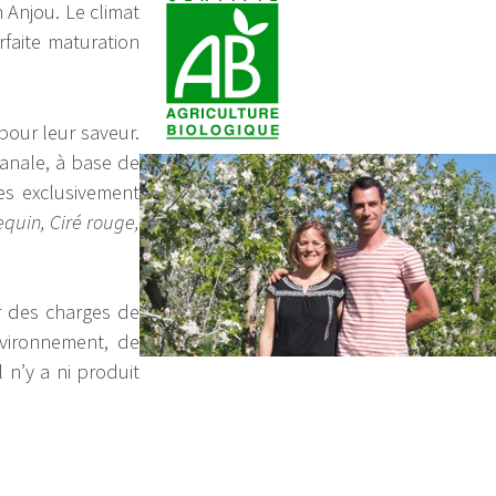
n Anjou. Le climat
rfaite maturation
our leur saveur.
isanale, à base de
es exclusivement
quin, Ciré rouge,
r des charges de
environnement, de
 n’y a ni produit