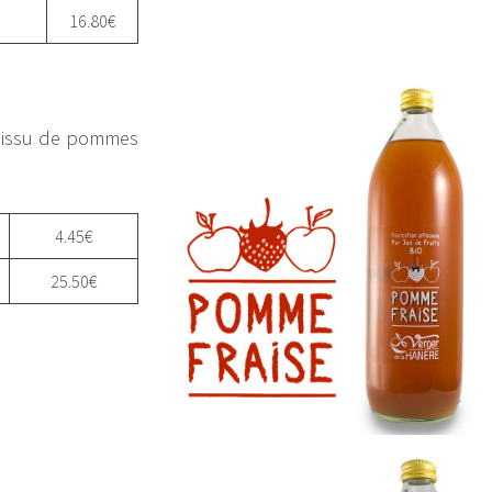
16.80€
, issu de pommes
4.45€
25.50€