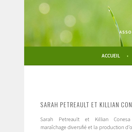
Aller
au
contenu
principal
ASSO
ACCUEIL
SARAH PETREAULT ET KILLIAN CO
Sarah Petreault et Killian Conesa
maraîchage diversifié et la production d’