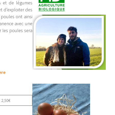
s et de légumes
t d’exploiter des
 poules ont ainsi
manence avec une
r les poules sera
ere
2,50€