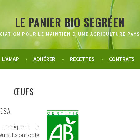
LE PANIER BIO SEGRÉEN
CIATION POUR LE MAINTIEN D'UNE AGRICULTURE PAY
L’AMAP
ADHÉRER
RECETTES
CONTRATS
ŒUFS
NESA
 pratiquent le
œufs. Ils ont opté