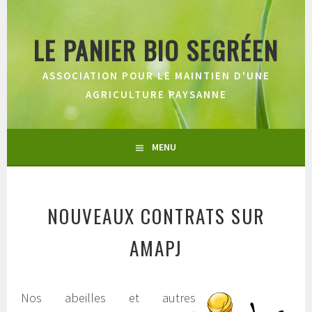
Aller
au
LE PANIER BIO SEGRÉEN
contenu
principal
ASSOCIATION POUR LE MAINTIEN D'UNE
AGRICULTURE PAYSANNE
MENU
NOUVEAUX CONTRATS SUR
AMAPJ
Nos abeilles et autres