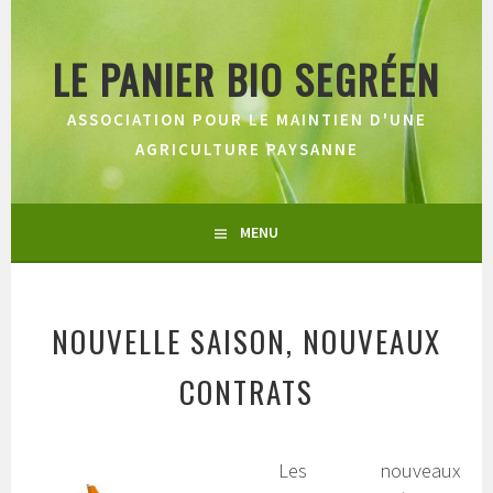
Aller
au
LE PANIER BIO SEGRÉEN
contenu
principal
ASSOCIATION POUR LE MAINTIEN D'UNE
AGRICULTURE PAYSANNE
MENU
NOUVELLE SAISON, NOUVEAUX
CONTRATS
Les nouveaux