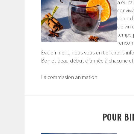
a eu ra
convivi
donc de
de vin 
temps p
rencont
Évidemment, nous vous en tiendrons inf
Bon et beau début d’année à chacune et
La commission animation
POUR BI