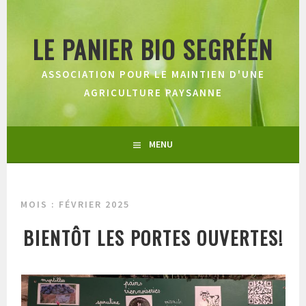
Aller
au
LE PANIER BIO SEGRÉEN
contenu
principal
ASSOCIATION POUR LE MAINTIEN D'UNE
AGRICULTURE PAYSANNE
MENU
MOIS :
FÉVRIER 2025
BIENTÔT LES PORTES OUVERTES!