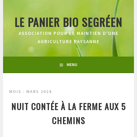
Aller
au
LE PANIER BIO SEGRÉEN
contenu
principal
ASSOCIATION POUR LE MAINTIEN D'UNE
AGRICULTURE PAYSANNE
MENU
MOIS :
MARS 2024
NUIT CONTÉE À LA FERME AUX 5
CHEMINS