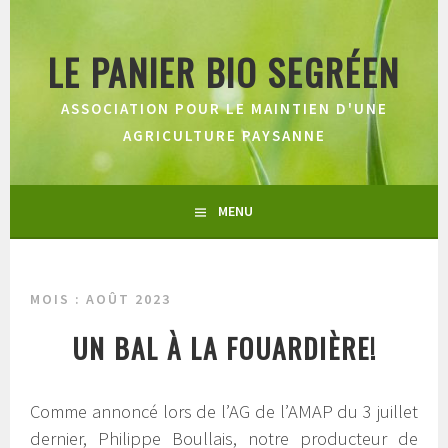
Aller
au
LE PANIER BIO SEGRÉEN
contenu
principal
ASSOCIATION POUR LE MAINTIEN D'UNE
AGRICULTURE PAYSANNE
MENU
MOIS :
AOÛT 2023
UN BAL À LA FOUARDIÈRE!
Comme annoncé lors de l’AG de l’AMAP du 3 juillet
dernier, Philippe Boullais, notre producteur de